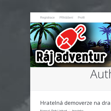
Registrace
Přihlášení
Profil
Aut
You are here:
Hratelná demoverze na dra