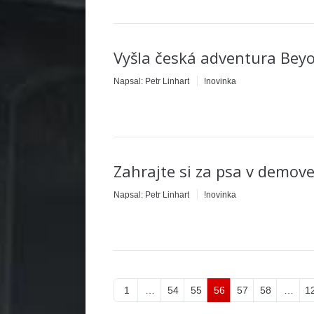
Vyšla česká adventura Beyo
Napsal:
Petr Linhart
!novinka
Zahrajte si za psa v demov
Napsal:
Petr Linhart
!novinka
1
…
54
55
56
57
58
…
1