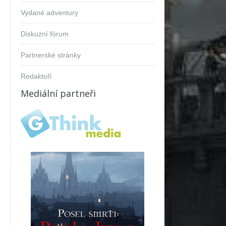
Vydané adventury
Diskuzní fórum
Partnerské stránky
Redaktoři
Mediální partneři