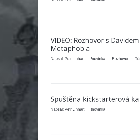
Napsal:
Petr Linhart
!novinka
VIDEO: Rozhovor s Davidem
Metaphobia
Napsal:
Petr Linhart
!novinka
Rozhovor
Té
Spuštěna kickstarterová 
Napsal:
Petr Linhart
!novinka