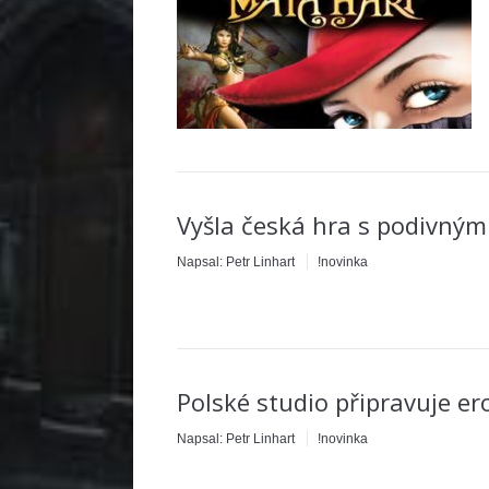
Vyšla česká hra s podivný
Napsal:
Petr Linhart
!novinka
Polské studio připravuje er
Napsal:
Petr Linhart
!novinka