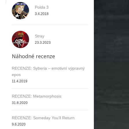
Polda 3
3.4.2018
Stray
23.3.2023
Náhodné recenze
RECENZE: Syberia – emotivní výpravný
epos
11.4.2019
RECENZE: Metamorphosis
31.8.2020
RECENZE: Someday You’ll Return
9.6.2020