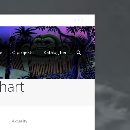
e
O projektu
Katalog her
hart
Aktuality