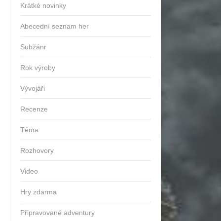
Krátké novinky
Abecední seznam her
Subžánr
Rok výroby
Vývojáři
Recenze
Téma
Rozhovory
Video
Hry zdarma
Připravované adventury