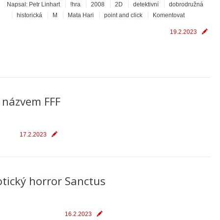
Napsal:
Petr Linhart
!hra
2008
2D
detektivní
dobrodružná
historická
M
Mata Hari
point and click
Komentovat
19.2.2023
m názvem FFF
17.2.2023
otický horror Sanctus
16.2.2023