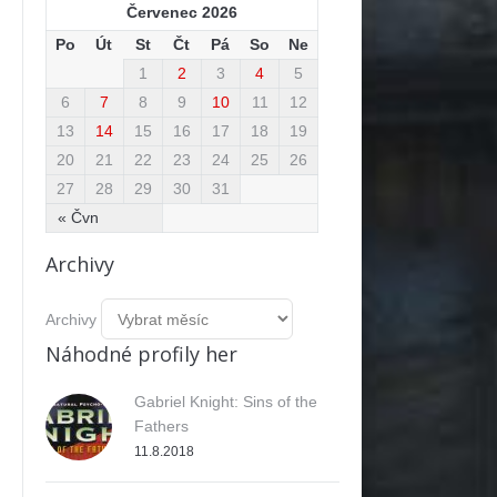
Červenec 2026
Po
Út
St
Čt
Pá
So
Ne
1
2
3
4
5
6
7
8
9
10
11
12
13
14
15
16
17
18
19
20
21
22
23
24
25
26
27
28
29
30
31
« Čvn
Archivy
Archivy
Náhodné profily her
Gabriel Knight: Sins of the
Fathers
11.8.2018