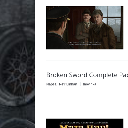
Broken Sword Complete Pack
Napsal:
Petr Linhart
!novinka