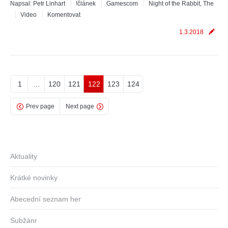
Napsal:
Petr Linhart
!článek
Gamescom
Night of the Rabbit, The
Video
Komentovat
1.3.2018
1
…
120
121
122
123
124
Prev page
Next page
Aktuality
Krátké novinky
Abecední seznam her
Subžánr