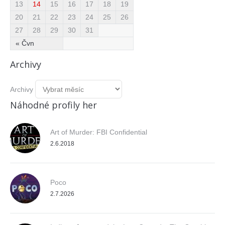
13
14
15
16
17
18
19
20
21
22
23
24
25
26
27
28
29
30
31
« Čvn
Archivy
Archivy
Náhodné profily her
Art of Murder: FBI Confidential
2.6.2018
Poco
2.7.2026