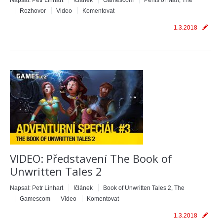
Napsal:
Petr Linhart
!článek
Gamescom
Perils of Man, The
Rozhovor
Video
Komentovat
1.3.2018
VIDEO: Představení The Book of
Unwritten Tales 2
Napsal:
Petr Linhart
!článek
Book of Unwritten Tales 2, The
Gamescom
Video
Komentovat
1.3.2018