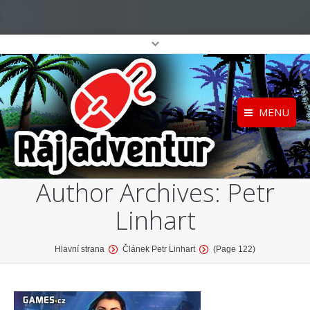
MENU
Registrace
Home
Author Archives:
Petr
Přihlášení
O projektu
Linhart
Profil
Katalog her
top
You are here:
Hlavní strana
Článek Petr Linhart
(Page 122)