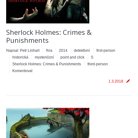
Sherlock Holmes: Crimes &
Punishments
Napsal:
Petr Linhart
!hra
2014
detektivní
first-person
historická
mysteriózní
point and click
S
Sherlock Holmes: Crimes & Punishments
third-person
Komentovat
1.3.2018