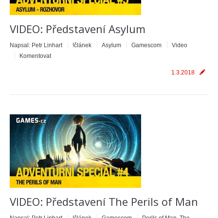
VIDEO: Představení Asylum
Napsal:
Petr Linhart
!článek
Asylum
Gamescom
Video
Komentovat
1.3.2018
VIDEO: Představení The Perils of Man