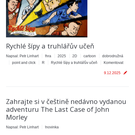
Rychlé šípy a truhlářův učeň
Napsal:
Petr Linhart
!hra
2025
2D
cartoon
dobrodružná
point and click
R
Rychlé šípy a truhlářův učeň
Komentovat
9.12.2025
Zahrajte si v češtině nedávno vydanou
adventuru The Last Case of John
Morley
Napsal:
Petr Linhart
!novinka