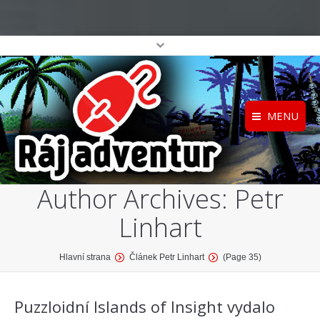
MENU
Registrace
Home
Author Archives:
Petr
Přihlášení
O projektu
Linhart
Profil
Katalog her
top
You are here:
Hlavní strana
Článek Petr Linhart
(Page 35)
Puzzloidní Islands of Insight vydalo