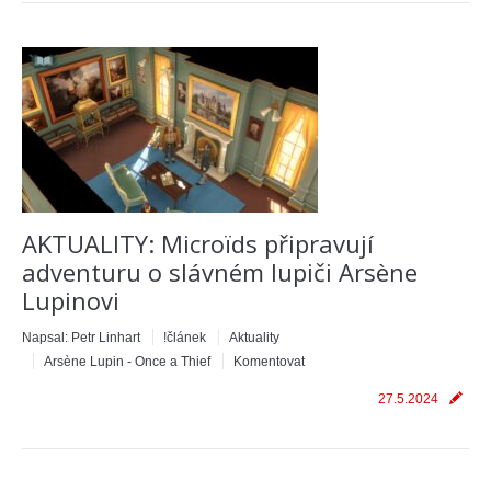
AKTUALITY: Microïds připravují
adventuru o slávném lupiči Arsène
Lupinovi
Napsal:
Petr Linhart
!článek
Aktuality
Arsène Lupin - Once a Thief
Komentovat
27.5.2024