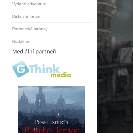
Vydané adventury
Diskuzní fórum
Partnerské stránky
Redaktoři
Mediální partneři