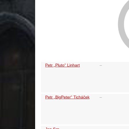
Petr „Pluto“ Linhart
–
Petr „BigPeter“ Ticháček
–
Jan Srp
–