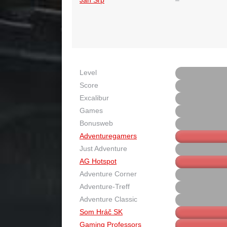
Level
Score
Excalibur
Games
Bonusweb
Adventuregamers
Just Adventure
AG Hotspot
Adventure Corner
Adventure-Treff
Adventure Classic
Som Hráč SK
Gaming Professors