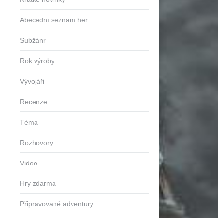
Abecední seznam her
Subžánr
Rok výroby
Vývojáři
Recenze
Téma
Rozhovory
Video
Hry zdarma
Připravované adventury