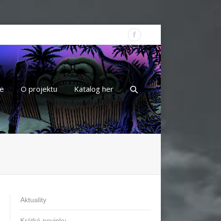
e
O projektu
Katalog her
Aktuality
Krátké novinky