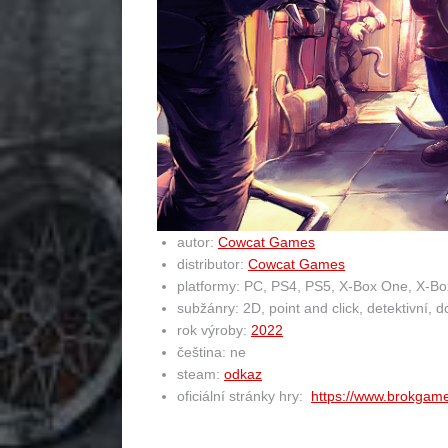
autor:
Cowcat Games
distributor:
Cowcat Games
platformy: PC, PS4, PS5, X-Box One, X-Box
subžánry: 2D, point and click, detektivní, 
rok výroby:
2022
čeština: ne
steam:
odkaz
oficiální stránky hry:
https://www.brokgam