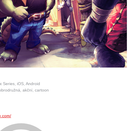
 Series, iOS, Android
dobrodružná, akční, cartoon
e.com/