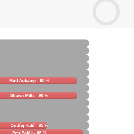
Matt Aukamp - 90 %
Shawn Mills - 90 %
Ondřej Halíř - 65 %
Petr Polák - 95 %