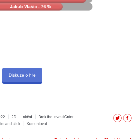
Jakub Vlašic - 76 %
Diskuze o hře
022
2D
akční
Brok the InvestiGator
Twitter
Facebo
int and click
Komentovat