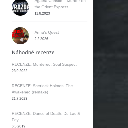
Agatha Christie – Murder on
the Orient Express
11.8.2023
Anna’s Quest
2.2.2026
Náhodné recenze
RECENZE: Murdered: Soul Suspect
23.9.2022
RECENZE: Sherlock Holmes: The
Awakened (remake)
21.7.2023
ok
RECENZE: Dance of Death: Du Lac &
Fey
6.5.2019