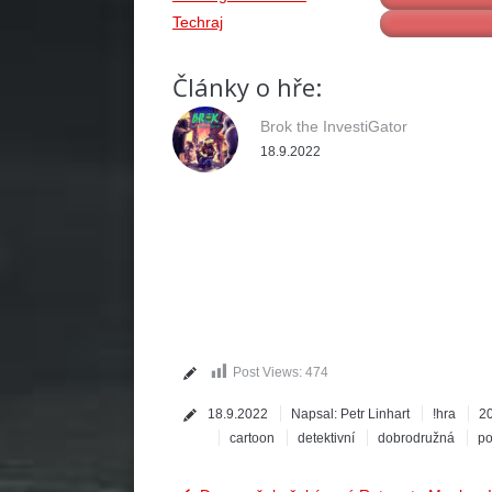
Techraj
Články o hře:
Brok the InvestiGator
18.9.2022
Post Views:
474
18.9.2022
Napsal:
Petr Linhart
!hra
2
cartoon
detektivní
dobrodružná
po