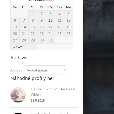
Po
Út
St
Čt
Pá
So
Ne
1
2
3
4
5
6
7
8
9
10
11
12
13
14
15
16
17
18
19
20
21
22
23
24
25
26
27
28
29
30
31
« Čvn
Archivy
Archivy
Náhodné profily her
Gabriel Knight 2: The Beast
Within
12.8.2018