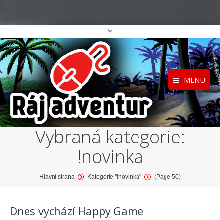
MENU
Registrace
Home
Vybraná kategorie:
Přihlášení
O projektu
!novinka
Profil
Katalog her
top
You are here:
Hlavní strana
Kategorie "!novinka"
(Page 50)
Dnes vychází Happy Game