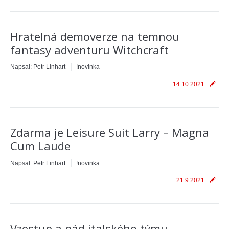
Hratelná demoverze na temnou
fantasy adventuru Witchcraft
Napsal:
Petr Linhart
!novinka
14.10.2021
Zdarma je Leisure Suit Larry – Magna
Cum Laude
Napsal:
Petr Linhart
!novinka
21.9.2021
Vzestup a pád italského týmu