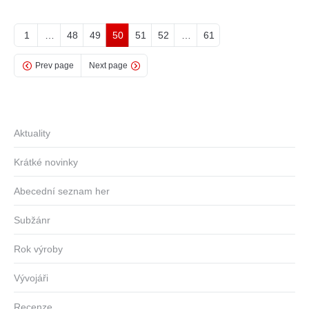
1
…
48
49
50
51
52
…
61
Prev page
Next page
Aktuality
Krátké novinky
Abecední seznam her
Subžánr
Rok výroby
Vývojáři
Recenze