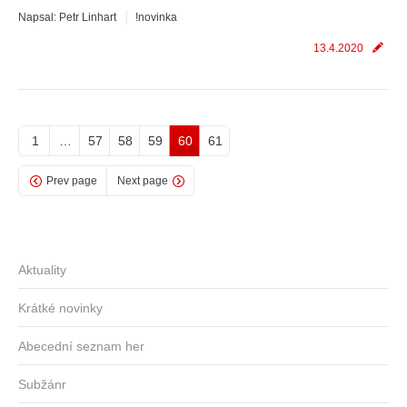
Napsal:
Petr Linhart
!novinka
13.4.2020
1
…
57
58
59
60
61
Prev page
Next page
Aktuality
Krátké novinky
Abecední seznam her
Subžánr