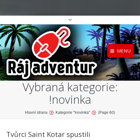
MENU
Registrace
Home
Vybraná kategorie:
Přihlášení
O projektu
!novinka
Profil
Katalog her
top
You are here:
Hlavní strana
Kategorie "!novinka"
(Page 60)
Tvůrci Saint Kotar spustili