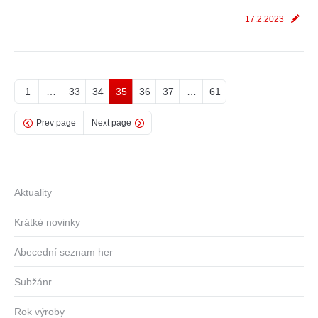
17.2.2023
1
…
33
34
35
36
37
…
61
Prev page
Next page
Aktuality
Krátké novinky
Abecední seznam her
Subžánr
Rok výroby