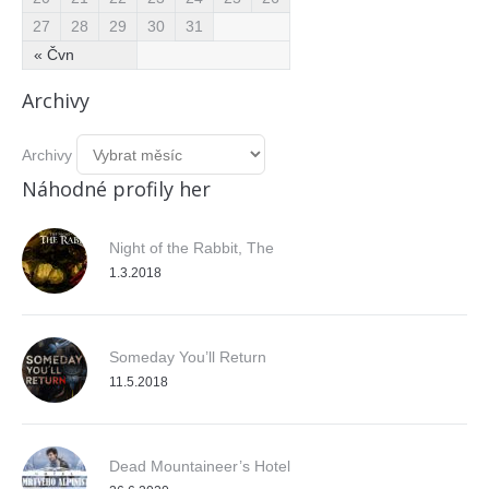
27
28
29
30
31
« Čvn
Archivy
Archivy
Náhodné profily her
Night of the Rabbit, The
1.3.2018
Someday You’ll Return
11.5.2018
Dead Mountaineer’s Hotel