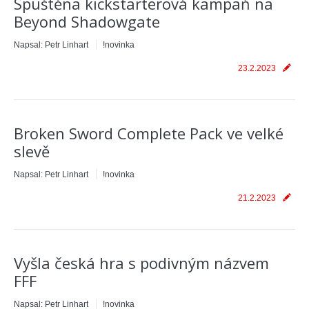
Spuštěna kickstarterová kampaň na
Beyond Shadowgate
Napsal:
Petr Linhart
!novinka
23.2.2023
Broken Sword Complete Pack ve velké
slevě
Napsal:
Petr Linhart
!novinka
21.2.2023
Vyšla česká hra s podivným názvem
FFF
Napsal:
Petr Linhart
!novinka