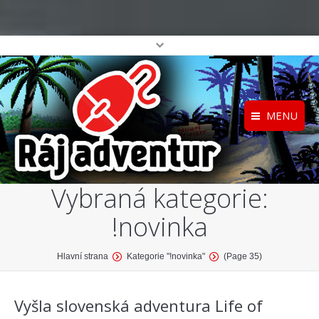
MENU
Registrace
Home
Vybraná kategorie:
Přihlášení
O projektu
!novinka
Profil
Katalog her
top
You are here:
Hlavní strana
Kategorie "!novinka"
(Page 35)
Vyšla slovenská adventura Life of