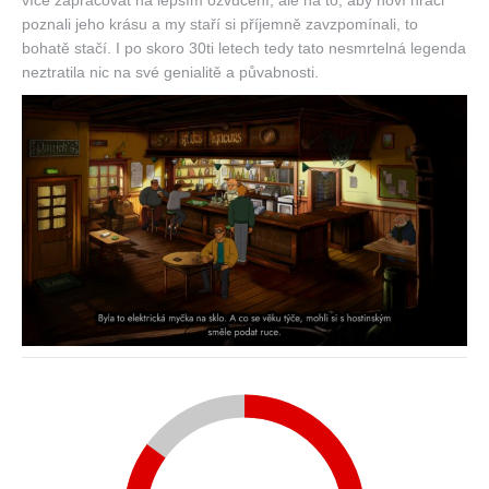
více zapracovat na lepším ozvučení, ale na to, aby noví hráči
poznali jeho krásu a my staří si příjemně zavzpomínali, to
bohatě stačí. I po skoro 30ti letech tedy tato nesmrtelná legenda
neztratila nic na své genialitě a půvabnosti.