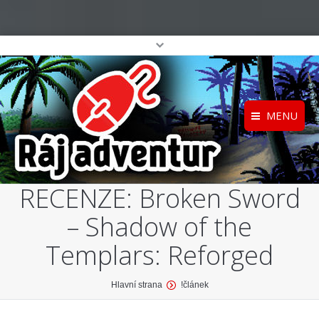
MENU
Registrace
Home
RECENZE: Broken Sword
Přihlášení
O projektu
– Shadow of the
Profil
Katalog her
top
Templars: Reforged
You are here:
Hlavní strana
!článek