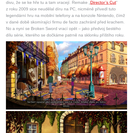
divu, že se ke hře tu a tam vracejí. Remake „
Director’s Cut
“
z roku 2009 sice neudělal díru na PC, nicméně přivedl tuto
legendární hru na mobilní telefony a na konzole Nintendo, čímž
v dané době skomírající firmu de facto zachránil před krachem.
No a nyní se Broken Sword vrací opět – jako předvoj šestého
dílu série, kterého se dočkáme patrně na sklonku příštího roku.