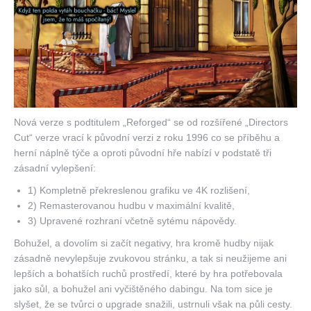
Nová verze s podtitulem „Reforged“ se od rozšířené „Directors
Cut“ verze vrací k původní verzi z roku 1996 co se příběhu a
herní náplně týče a oproti původní hře nabízí v podstatě tři
zásadní vylepšení:
1) Kompletně překreslenou grafiku ve 4K rozlišení,
2) Remasterovanou hudbu v maximální kvalitě,
3) Upravené rozhraní včetně sytému nápovědy.
Bohužel, a dovolím si začít negativy, hra kromě hudby nijak
zásadně nevylepšuje zvukovou stránku, a tak si neužijeme ani
lepších a bohatších ruchů prostředí, které by hra potřebovala
jako sůl, a bohužel ani vyčištěného dabingu. Na tom sice je
slyšet, že se tvůrci o upgrade snažili, ustrnuli však na půli cesty.