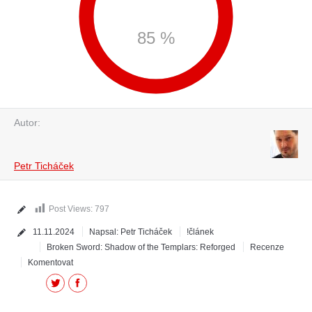
85 %
Autor:
Petr Ticháček
Post Views:
797
11.11.2024
Napsal:
Petr Ticháček
!článek
Broken Sword: Shadow of the Templars: Reforged
Recenze
Komentovat
Twitter
Facebook