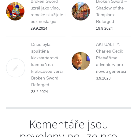
Broken Sword
Broken Sword –
uzrál jako víno,
Shadow of the
remake si užijete i
Templars:
bez nostalgie
Reforged
29.9.2024
19.9.2024
Dnes byla
AKTUALITY:
spuštěna
Charles Cecil:
kickstarterová
Přetváříme
kampaň na
adventury pro
krabicovou verzi
novou generaci
Broken Sword:
3.9.2023
Reforged
28.2.2024
Komentáře jsou
povoleny pouze pro