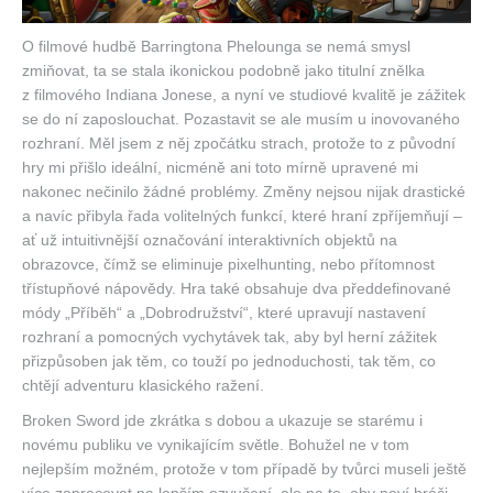
O filmové hudbě Barringtona Phelounga se nemá smysl
zmiňovat, ta se stala ikonickou podobně jako titulní znělka
z filmového Indiana Jonese, a nyní ve studiové kvalitě je zážitek
se do ní zaposlouchat. Pozastavit se ale musím u inovovaného
rozhraní. Měl jsem z něj zpočátku strach, protože to z původní
hry mi přišlo ideální, nicméně ani toto mírně upravené mi
nakonec nečinilo žádné problémy. Změny nejsou nijak drastické
a navíc přibyla řada volitelných funkcí, které hraní zpříjemňují –
ať už intuitivnější označování interaktivních objektů na
obrazovce, čímž se eliminuje pixelhunting, nebo přítomnost
třístupňové nápovědy. Hra také obsahuje dva předdefinované
módy „Příběh“ a „Dobrodružství“, které upravují nastavení
rozhraní a pomocných vychytávek tak, aby byl herní zážitek
přizpůsoben jak těm, co touží po jednoduchosti, tak těm, co
chtějí adventuru klasického ražení.
Broken Sword jde zkrátka s dobou a ukazuje se starému i
novému publiku ve vynikajícím světle. Bohužel ne v tom
nejlepším možném, protože v tom případě by tvůrci museli ještě