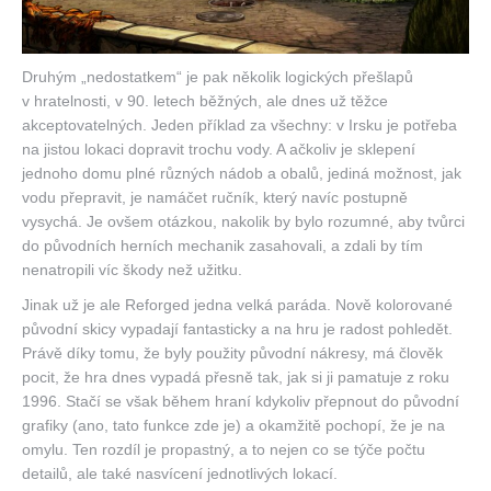
Druhým „nedostatkem“ je pak několik logických přešlapů
v hratelnosti, v 90. letech běžných, ale dnes už těžce
akceptovatelných. Jeden příklad za všechny: v Irsku je potřeba
na jistou lokaci dopravit trochu vody. A ačkoliv je sklepení
jednoho domu plné různých nádob a obalů, jediná možnost, jak
vodu přepravit, je namáčet ručník, který navíc postupně
vysychá. Je ovšem otázkou, nakolik by bylo rozumné, aby tvůrci
do původních herních mechanik zasahovali, a zdali by tím
nenatropili víc škody než užitku.
Jinak už je ale Reforged jedna velká paráda. Nově kolorované
původní skicy vypadají fantasticky a na hru je radost pohledět.
Právě díky tomu, že byly použity původní nákresy, má člověk
pocit, že hra dnes vypadá přesně tak, jak si ji pamatuje z roku
1996. Stačí se však během hraní kdykoliv přepnout do původní
grafiky (ano, tato funkce zde je) a okamžitě pochopí, že je na
omylu. Ten rozdíl je propastný, a to nejen co se týče počtu
detailů, ale také nasvícení jednotlivých lokací.