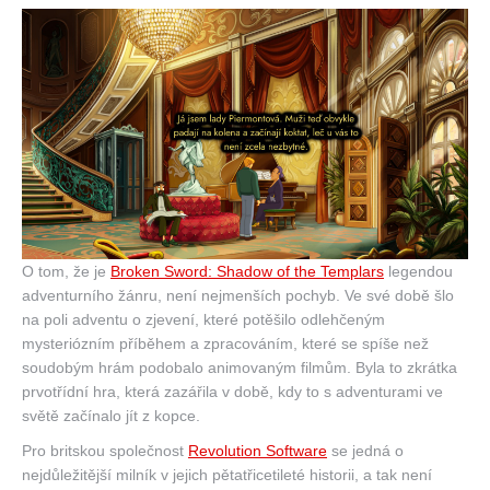
O tom, že je
Broken Sword: Shadow of the Templars
legendou
adventurního žánru, není nejmenších pochyb. Ve své době šlo
na poli adventu o zjevení, které potěšilo odlehčeným
mysteriózním příběhem a zpracováním, které se spíše než
soudobým hrám podobalo animovaným filmům. Byla to zkrátka
prvotřídní hra, která zazářila v době, kdy to s adventurami ve
světě začínalo jít z kopce.
Pro britskou společnost
Revolution Software
se jedná o
nejdůležitější milník v jejich pětatřicetileté historii, a tak není