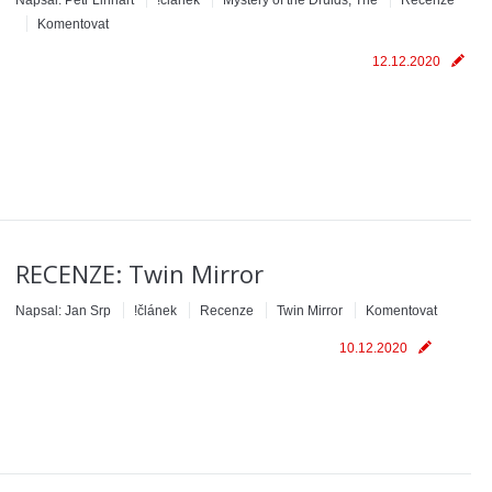
Napsal:
Petr Linhart
!článek
Mystery of the Druids, The
Recenze
Komentovat
12.12.2020
RECENZE: Twin Mirror
Napsal:
Jan Srp
!článek
Recenze
Twin Mirror
Komentovat
10.12.2020