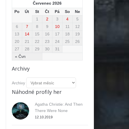
Červenec 2026
Po
Út
St
Čt
Pá
So
Ne
1
2
3
4
5
6
7
8
9
10
11
12
13
14
15
16
17
18
19
20
21
22
23
24
25
26
27
28
29
30
31
« Čvn
Archivy
Archivy
Náhodné profily her
Agatha Christie: And Then
There Were None
12.10.2019