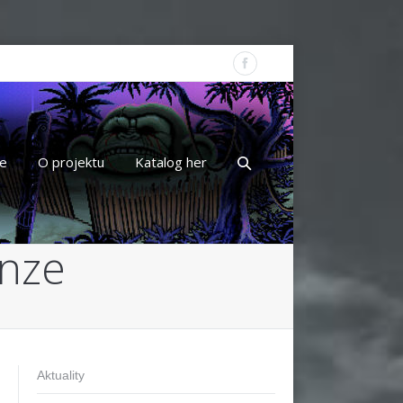
e
O projektu
Katalog her
nze
Aktuality