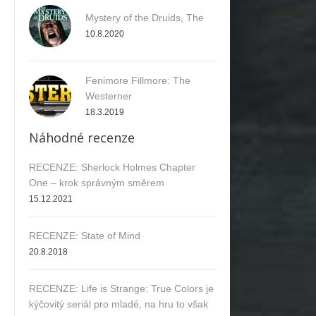
Mystery of the Druids, The
10.8.2020
Fenimore Fillmore: The
Westerner
18.3.2019
Náhodné recenze
RECENZE: Sherlock Holmes Chapter
One – krok správným směrem
15.12.2021
RECENZE: State of Mind
20.8.2018
RECENZE: Life is Strange: True Colors je
kýčovitý seriál pro mladé, na hru to však