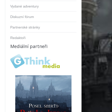
Vydané adventury
Diskuzní fórum
Partnerské stránky
Redaktoři
Mediální partneři