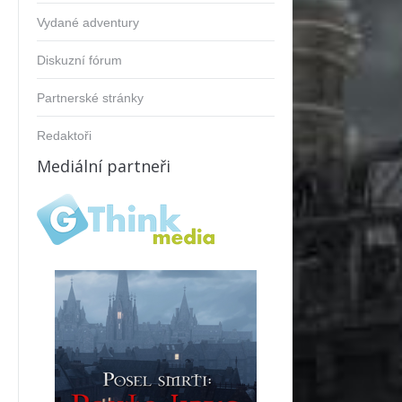
Vydané adventury
Diskuzní fórum
Partnerské stránky
Redaktoři
Mediální partneři