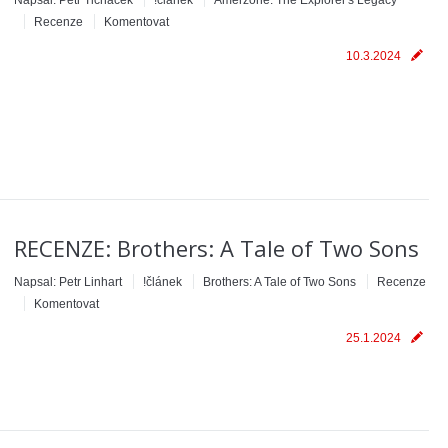
Napsal:
Petr Ticháček
!článek
Amerzone: The Explorer's Legacy
Recenze
Komentovat
10.3.2024
RECENZE: Brothers: A Tale of Two Sons
Napsal:
Petr Linhart
!článek
Brothers: A Tale of Two Sons
Recenze
Komentovat
25.1.2024