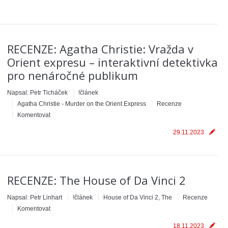
RECENZE: Agatha Christie: Vražda v
Orient expresu – interaktivní detektivka
pro nenáročné publikum
Napsal:
Petr Ticháček
!článek
Agatha Christie - Murder on the Orient Express
Recenze
Komentovat
29.11.2023
RECENZE: The House of Da Vinci 2
Napsal:
Petr Linhart
!článek
House of Da Vinci 2, The
Recenze
Komentovat
18.11.2023