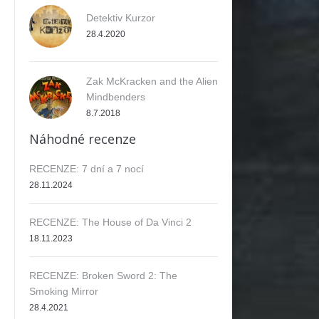
Detektiv Kurzor
28.4.2020
Zak McKracken and the Alien
Mindbenders
8.7.2018
Náhodné recenze
RECENZE: 7 dní a 7 nocí
28.11.2024
RECENZE: The House of Da Vinci 2
18.11.2023
RECENZE: Broken Sword 2: The
Smoking Mirror
28.4.2021