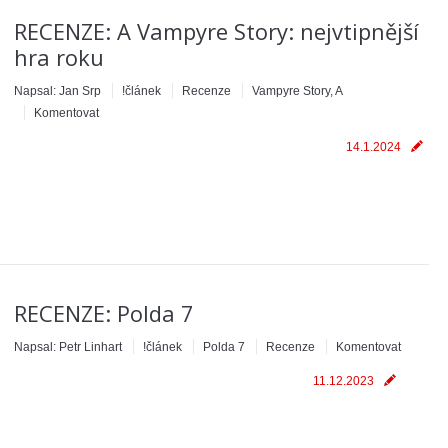
RECENZE: A Vampyre Story: nejvtipnější
hra roku
Napsal:
Jan Srp
!článek
Recenze
Vampyre Story, A
Komentovat
14.1.2024
RECENZE: Polda 7
Napsal:
Petr Linhart
!článek
Polda 7
Recenze
Komentovat
11.12.2023