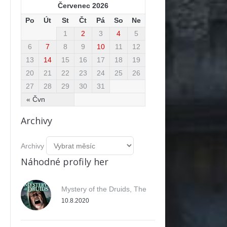
Červenec 2026
Po
Út
St
Čt
Pá
So
Ne
1
2
3
4
5
6
7
8
9
10
11
12
13
14
15
16
17
18
19
20
21
22
23
24
25
26
27
28
29
30
31
« Čvn
Archivy
Archivy
Náhodné profily her
Mystery of the Druids, The
10.8.2020