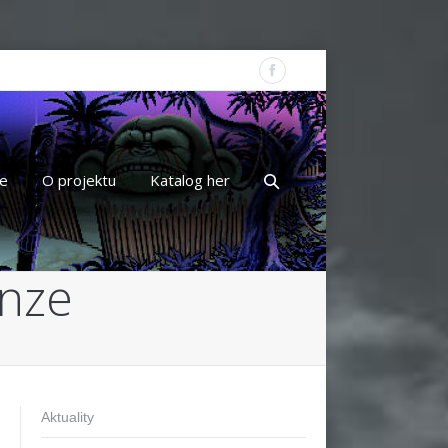
e
O projektu
Katalog her
nze
Aktuality