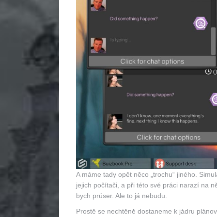
A máme tady opět něco „trochu“ jiného. Simulá
jejich počítači, a při této své práci narazí na
bych průser. Ale to já nebudu.
Prostě se nechtěně dostaneme k jádru plánova