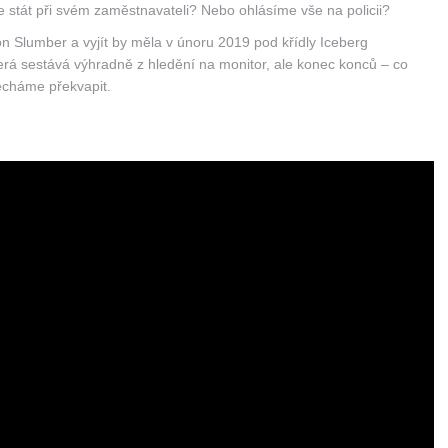
le stát při svém zaměstnavateli? Nebo ohlásíme vše na policii?
n Slumber a vyjít by měla v únoru 2019 pod křídly Iceberg
 která sestává výhradně z hledění na monitor, ale konec konců – co
necháme překvapit.