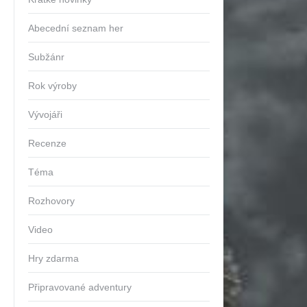
Abecední seznam her
Subžánr
Rok výroby
Vývojáři
Recenze
Téma
Rozhovory
Video
Hry zdarma
Připravované adventury