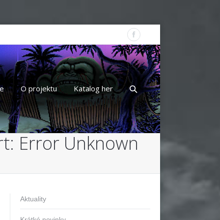
e
O projektu
Katalog her
rt: Error Unknown
Aktuality
Krátké novinky