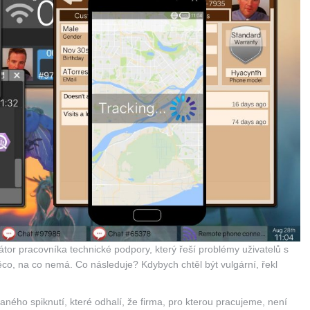
tor pracovníka technické podpory, který řeší problémy uživatelů s
 něco, na co nemá. Co následuje? Kdybych chtěl být vulgární, řekl
ného spiknutí, které odhalí, že firma, pro kterou pracujeme, není