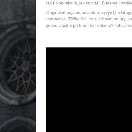
tak úplně taková, jak se tváří. Budeme i nadá
Originálně pojatou adventuru vyvýjí tým Drago
Interactive. Těžko říci, co si slibovat od hry,
jiného vlastně při hraní her děláme? Tak se 