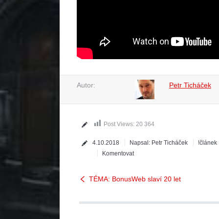
Autor:
Petr Ticháček
Post Views:
20 364
4.10.2018
Napsal:
Petr Ticháček
!článek
Komentovat
TÉMA: BonusWeb slaví 20 let