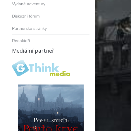
Vydané adventury
Diskuzní fórum
Partnerské stránky
Redaktoři
Mediální partneři