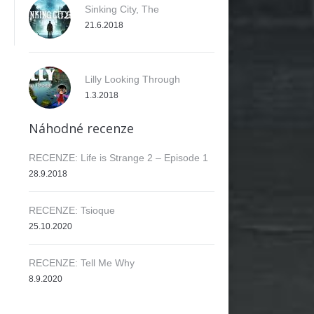
Sinking City, The
21.6.2018
Lilly Looking Through
1.3.2018
Náhodné recenze
RECENZE: Life is Strange 2 – Episode 1
28.9.2018
RECENZE: Tsioque
25.10.2020
RECENZE: Tell Me Why
8.9.2020