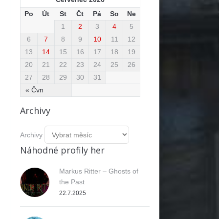
Po
Út
St
Čt
Pá
So
Ne
1
2
3
4
5
6
7
8
9
10
11
12
13
14
15
16
17
18
19
20
21
22
23
24
25
26
27
28
29
30
31
« Čvn
Archivy
Archivy
Náhodné profily her
Markus Ritter – Ghosts of
the Past
22.7.2025