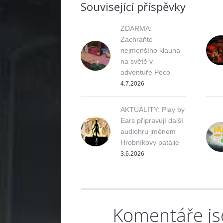
Související příspěvky
ZDARMA:
Zachraňte
nejmenšího klauna
na světě v
adventuře Poco
4.7.2026
AKTUALITY: Play by
Ears připravují další
audiohru jménem
Hrobníkovy patálie
3.6.2026
Komentáře js