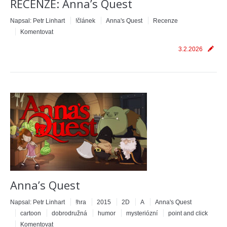
RECENZE: Anna’s Quest
Napsal:
Petr Linhart
!článek
Anna's Quest
Recenze
Komentovat
3.2.2026
Anna’s Quest
Napsal:
Petr Linhart
!hra
2015
2D
A
Anna's Quest
cartoon
dobrodružná
humor
mysteriózní
point and click
Komentovat