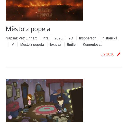
Město z popela
Napsal:
Petr Linhart
!hra
2026
2D
first-person
historická
M
Město z popela
textová
thriller
Komentovat
6.2.2026