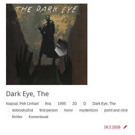
Dark Eye, The
Napsal:
Petr Linhart
!hra
1995
2D
D
Dark Eye, The
dobrodružná
first-person
horor
mysteriózní
point and click
thriller
Komentovat
18.2.2026