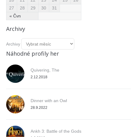
20
21
22
23
24
25
26
27
28
29
30
31
« Čvn
Archivy
Archivy
Náhodné profily her
Quivering, The
2.12.2018
Dinner with an Owl
28.9.2022
Ankh 3: Battle of the Gods