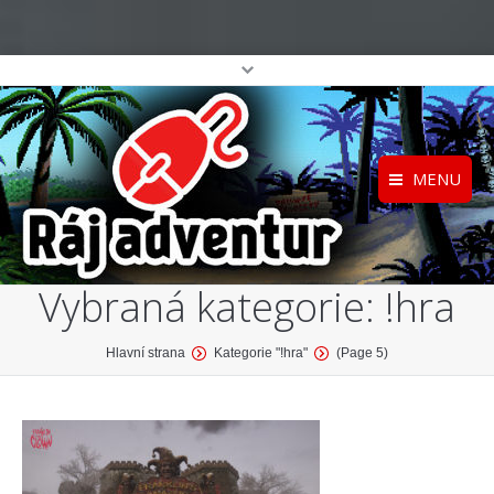
MENU
Registrace
Home
Vybraná kategorie:
!hra
Přihlášení
O projektu
Profil
Katalog her
You are here:
Hlavní strana
Kategorie "!hra"
(Page 5)
top