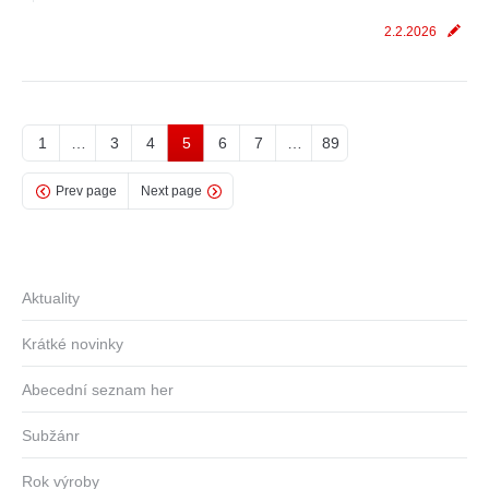
2.2.2026
1
…
3
4
5
6
7
…
89
Prev page
Next page
Aktuality
Krátké novinky
Abecední seznam her
Subžánr
Rok výroby