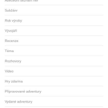
Abecední seznam her
Subžánr
Rok výroby
Vývojáři
Recenze
Téma
Rozhovory
Video
Hry zdarma
Připravované adventury
Vydané adventury