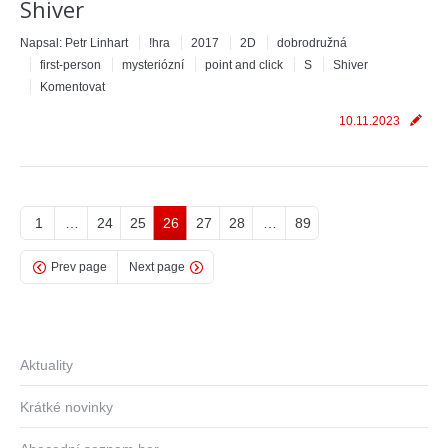
Shiver
Napsal:
Petr Linhart
!hra
2017
2D
dobrodružná
first-person
mysteriózní
point and click
S
Shiver
Komentovat
10.11.2023
1
…
24
25
26
27
28
…
89
Prev page
Next page
Aktuality
Krátké novinky