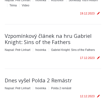
Napsal:
Petr Linhart
!novinka
Rozhovor
Someday You'll Return
Téma
Video
19.12.2023
Vzpomínkový článek na hru Gabriel
Knight: Sins of the Fathers
Napsal:
Petr Linhart
!novinka
Gabriel Knight: Sins of the Fathers
17.12.2023
Dnes vyšel Polda 2 Remástr
Napsal:
Petr Linhart
!novinka
Polda 2 remástr
12.12.2023