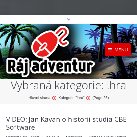
MENU
Registrace
Home
Vybraná kategorie:
!hra
Přihlášení
O projektu
Profil
Katalog her
You are here:
Hlavní strana
Kategorie "!hra"
(Page 26)
top
VIDEO: Jan Kavan o historii studia CBE
Software