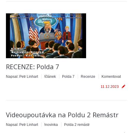
RECENZE: Polda 7
Napsal:
Petr Linhart
!článek
Polda 7
Recenze
Komentovat
11.12.2023
Videoupoutávka na Poldu 2 Remástr
Napsal:
Petr Linhart
!novinka
Polda 2 remástr