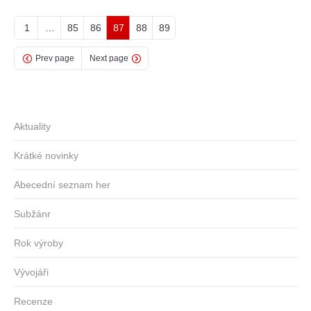
1
…
85
86
87
88
89
Prev page
Next page
Aktuality
Krátké novinky
Abecední seznam her
Subžánr
Rok výroby
Vývojáři
Recenze