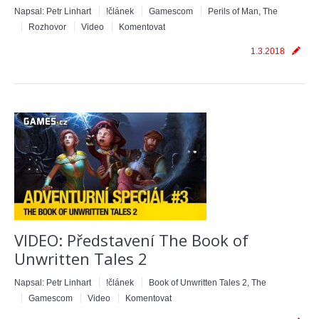
Napsal:
Petr Linhart
!článek
Gamescom
Perils of Man, The
Rozhovor
Video
Komentovat
1.3.2018
VIDEO: Představení The Book of
Unwritten Tales 2
Napsal:
Petr Linhart
!článek
Book of Unwritten Tales 2, The
Gamescom
Video
Komentovat