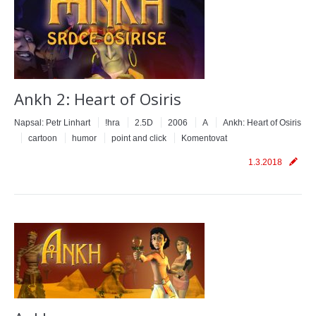
Ankh 2: Heart of Osiris
Napsal:
Petr Linhart
!hra
2.5D
2006
A
Ankh: Heart of Osiris
cartoon
humor
point and click
Komentovat
1.3.2018