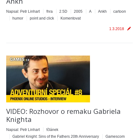
Ankh
Napsal:
Petr Linhart
!hra
2.5D
2005
A
Ankh
cartoon
humor
point and click
Komentovat
1.3.2018
VIDEO: Rozhovor o remaku Gabriela
Knighta
Napsal:
Petr Linhart
!článek
Gabriel Knight: Sins of the Fathers 20th Anniversary
Gamescom