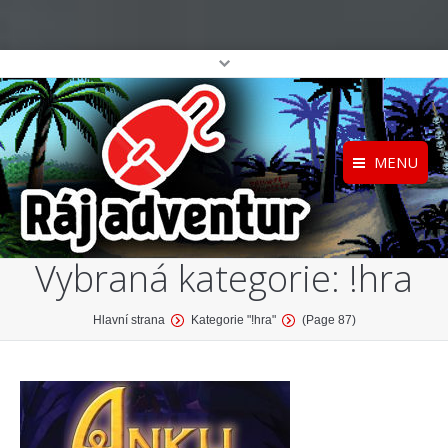
MENU
Registrace
Home
Vybraná kategorie:
!hra
Přihlášení
O projektu
Profil
Katalog her
You are here:
Hlavní strana
Kategorie "!hra"
(Page 87)
top