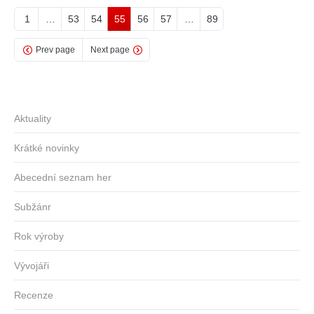
1
…
53
54
55
56
57
…
89
Prev page
Next page
Aktuality
Krátké novinky
Abecední seznam her
Subžánr
Rok výroby
Vývojáři
Recenze