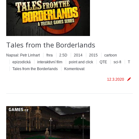
Tales from the Borderlands
Napsal:
Petr Linhart
!hra
2.5D
2014
2015
cartoon
epizodická
interaktivní film
point and click
QTE
sci-fi
T
Tales from the Borderlands
Komentovat
12.3.2020