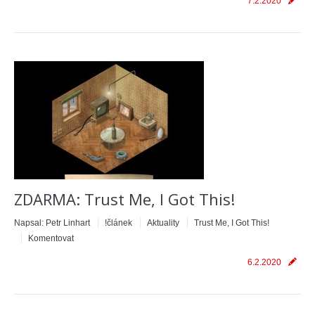
7.2.2020
ZDARMA: Trust Me, I Got This!
Napsal:
Petr Linhart
!článek
Aktuality
Trust Me, I Got This!
Komentovat
6.2.2020