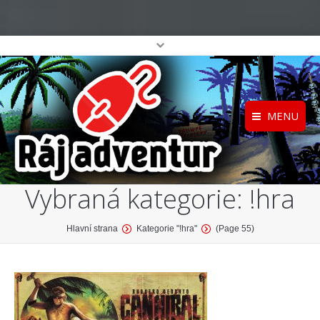
MENU
Registrace
Home
Vybraná kategorie:
!hra
Přihlášení
O projektu
Profil
Katalog her
You are here:
Hlavní strana
Kategorie "!hra"
(Page 55)
top