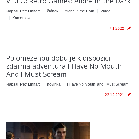
VIDEO: Retro Games: Alone in the Dark
Napsal:
Petr Linhart
!článek
Alone in the Dark
Video
Komentovat
7.1.2022
Po omezenou dobu je k dispozici
zdarma adventura I Have No Mouth
And I Must Scream
Napsal:
Petr Linhart
!novinka
I Have No Mouth, and I Must Scream
23.12.2021