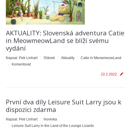
AKTUALITY: Slovenská adventura Catie
in MeowmeowLand se blíží svému
vydání
Napsal:
Petr Linhart
!článek
Aktuality
Catie in MeowmeowLand
Komentovat
22.2.2022
První dva díly Leisure Suit Larry jsou k
dispozici zdarma
Napsal:
Petr Linhart
!novinka
Leisure Suit Larry in the Land of the Lounge Lizards