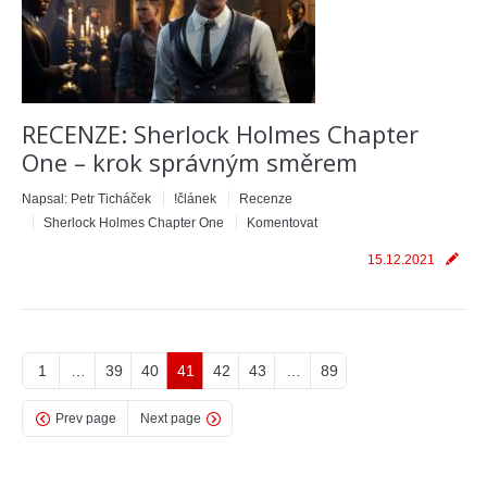
RECENZE: Sherlock Holmes Chapter
One – krok správným směrem
Napsal:
Petr Ticháček
!článek
Recenze
Sherlock Holmes Chapter One
Komentovat
15.12.2021
1
…
39
40
41
42
43
…
89
Prev page
Next page