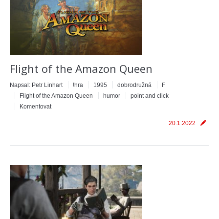
Flight of the Amazon Queen
Napsal:
Petr Linhart
!hra
1995
dobrodružná
F
Flight of the Amazon Queen
humor
point and click
Komentovat
20.1.2022