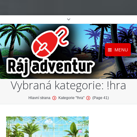
MENU
Registrace
Home
Vybraná kategorie:
!hra
Přihlášení
O projektu
Profil
Katalog her
You are here:
Hlavní strana
Kategorie "!hra"
(Page 41)
top