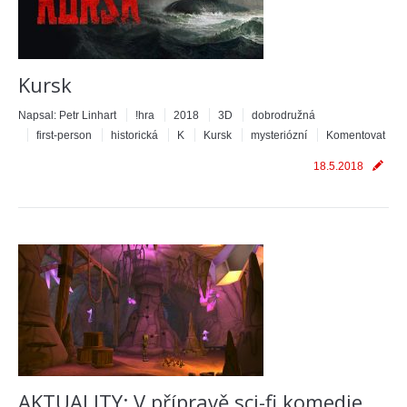
Kursk
Napsal:
Petr Linhart
!hra
2018
3D
dobrodružná
first-person
historická
K
Kursk
mysteriózní
Komentovat
18.5.2018
AKTUALITY: V přípravě sci-fi komedie