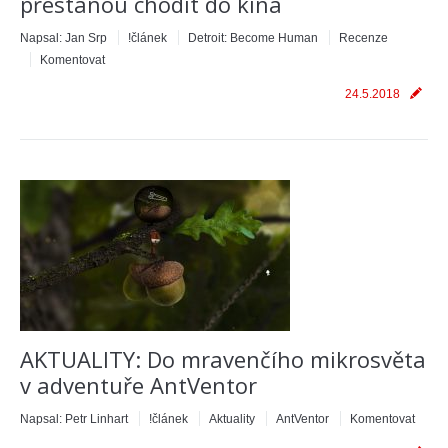
přestanou chodit do kina
Napsal:
Jan Srp
!článek
Detroit: Become Human
Recenze
Komentovat
24.5.2018
AKTUALITY: Do mravenčího mikrosvěta
v adventuře AntVentor
Napsal:
Petr Linhart
!článek
Aktuality
AntVentor
Komentovat