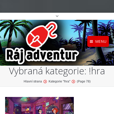
MENU
Registrace
Home
Vybraná kategorie:
!hra
Přihlášení
O projektu
Profil
Katalog her
You are here:
Hlavní strana
Kategorie "!hra"
(Page 78)
top