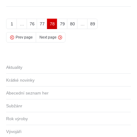
1
…
76
77
78
79
80
…
89
Prev page
Next page
Aktuality
Krátké novinky
Abecední seznam her
Subžánr
Rok výroby
Vývojáři