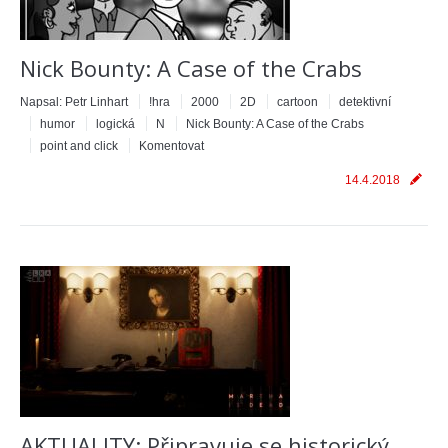
Nick Bounty: A Case of the Crabs
Napsal:
Petr Linhart
!hra
2000
2D
cartoon
detektivní
humor
logická
N
Nick Bounty: A Case of the Crabs
point and click
Komentovat
14.4.2018
AKTUALITY: Připravuje se historický