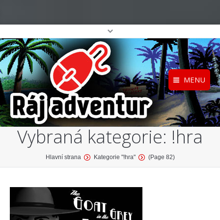
MENU
Registrace
Home
Vybraná kategorie:
!hra
Přihlášení
O projektu
Profil
Katalog her
You are here:
Hlavní strana
Kategorie "!hra"
(Page 82)
top