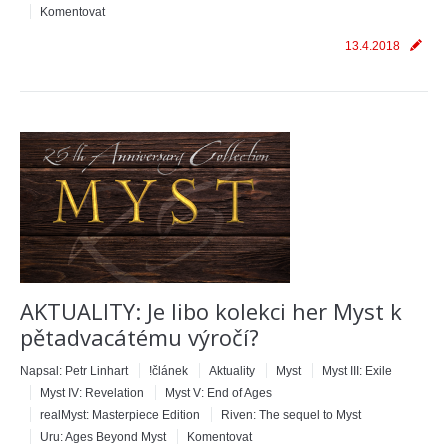
Komentovat
13.4.2018
AKTUALITY: Je libo kolekci her Myst k
pětadvacátému výročí?
Napsal:
Petr Linhart
!článek
Aktuality
Myst
Myst III: Exile
Myst IV: Revelation
Myst V: End of Ages
realMyst: Masterpiece Edition
Riven: The sequel to Myst
Uru: Ages Beyond Myst
Komentovat