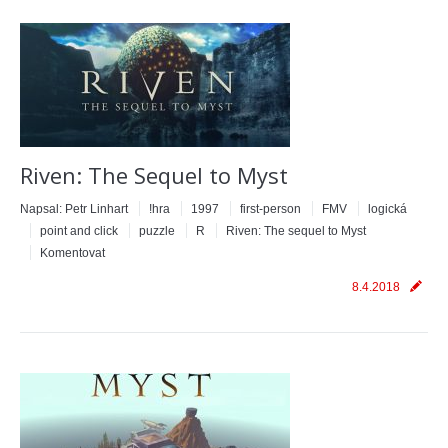
Riven: The Sequel to Myst
Napsal:
Petr Linhart
!hra
1997
first-person
FMV
logická
point and click
puzzle
R
Riven: The sequel to Myst
Komentovat
8.4.2018