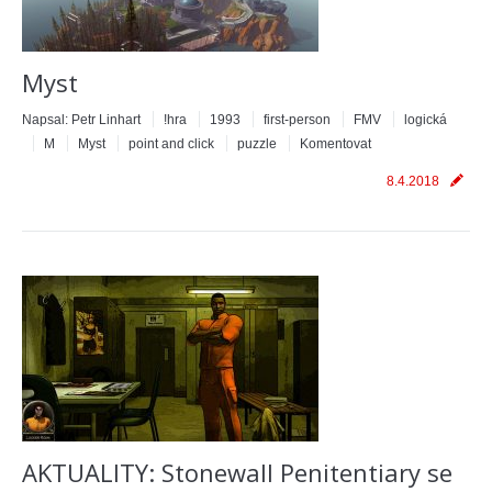
Myst
Napsal:
Petr Linhart
!hra
1993
first-person
FMV
logická
M
Myst
point and click
puzzle
Komentovat
8.4.2018
AKTUALITY: Stonewall Penitentiary se