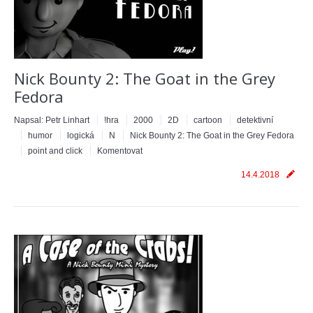
Nick Bounty 2: The Goat in the Grey
Fedora
Napsal:
Petr Linhart
!hra
2000
2D
cartoon
detektivní
humor
logická
N
Nick Bounty 2: The Goat in the Grey Fedora
point and click
Komentovat
14.4.2018