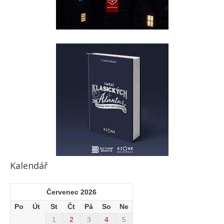
Kalendář
Červenec 2026
Po
Út
St
Čt
Pá
So
Ne
1
2
3
4
5