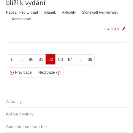
blíží k vydání
Napsal:
Petr Linhart
!článek
Aktuality
Stonewall Penitentiary
Komentovat
8.4.2018
1
…
80
81
82
83
84
…
89
Prev page
Next page
Aktuality
Krátké novinky
Abecední seznam her