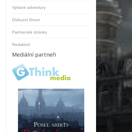
Vydané adventury
Diskuzní fórum
Partnerské stránky
Redaktoři
Mediální partneři