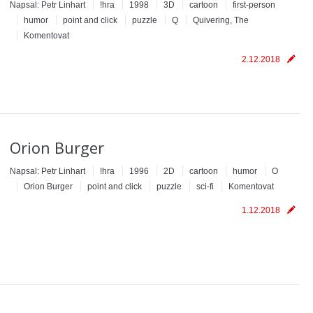
Napsal:
Petr Linhart
!hra
1998
3D
cartoon
first-person
humor
point and click
puzzle
Q
Quivering, The
Komentovat
2.12.2018
Orion Burger
Napsal:
Petr Linhart
!hra
1996
2D
cartoon
humor
O
Orion Burger
point and click
puzzle
sci-fi
Komentovat
1.12.2018