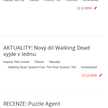
Napsal:
Jan Srp
!článek
Council, The
Recenze
Komentovat
12.12.2018
AKTUALITY: Nový díl Walking Dead
vyjde v lednu
Napsal:
Petr Linhart
!článek
Aktuality
Walking Dead: Season Four: The Final Season, The
Komentovat
11.12.2018
RECENZE: Puzzle Agent