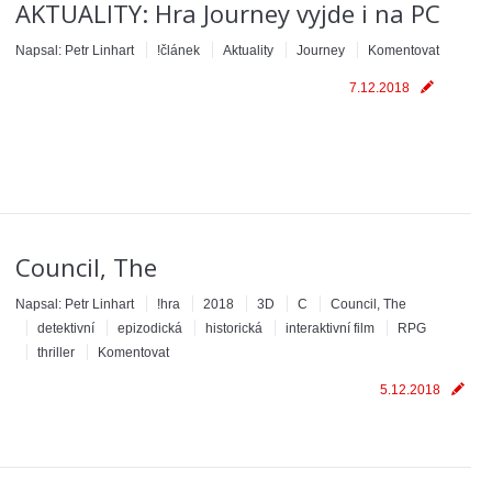
AKTUALITY: Hra Journey vyjde i na PC
Napsal:
Petr Linhart
!článek
Aktuality
Journey
Komentovat
7.12.2018
Council, The
Napsal:
Petr Linhart
!hra
2018
3D
C
Council, The
detektivní
epizodická
historická
interaktivní film
RPG
thriller
Komentovat
5.12.2018