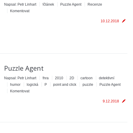
Napsal:
Petr Linhart
!článek
Puzzle Agent
Recenze
Komentovat
10.12.2018
Puzzle Agent
Napsal:
Petr Linhart
!hra
2010
2D
cartoon
detektivní
humor
logická
P
point and click
puzzle
Puzzle Agent
Komentovat
9.12.2018