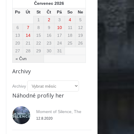
Červenec 2026
Po
Út
St
Čt
Pá
So
Ne
1
2
3
4
5
6
7
8
9
10
11
12
13
14
15
16
17
18
19
20
21
22
23
24
25
26
27
28
29
30
31
« Čvn
Archivy
Archivy
Náhodné profily her
Moment of Silence, The
12.8.2020