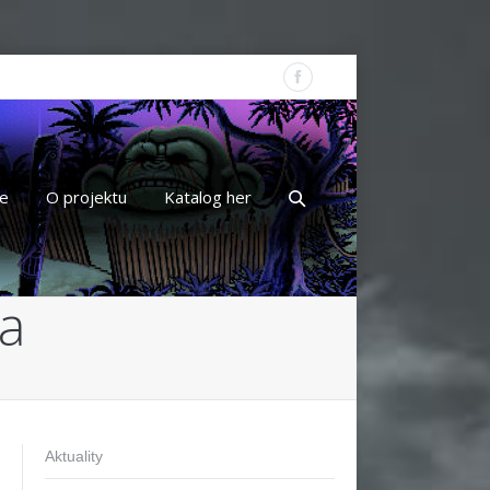
e
O projektu
Katalog her
ra
Aktuality