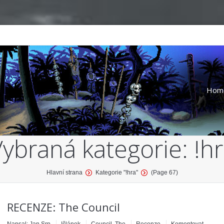
Hom
Vybraná kategorie:
!h
Hlavní strana
Kategorie "!hra"
(Page 67)
RECENZE: The Council