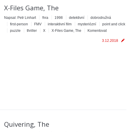
X-Files Game, The
Napsal:
Petr Linhart
!hra
1998
detektivní
dobrodružná
first-person
FMV
interaktivní film
mysteriózní
point and click
puzzle
thriller
X
X-Files Game, The
Komentovat
3.12.2018
Quivering, The