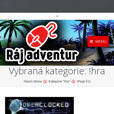
MENU
Registrace
Home
Vybraná kategorie:
!hra
Přihlášení
O projektu
Profil
Katalog her
You are here:
Hlavní strana
Kategorie "!hra"
(Page 51)
top