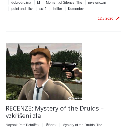
dobrodružná
M
Moment of Silence, The
mysteriózní
point and click
sci-fi
thriller
Komentovat
12.8.2020
RECENZE: Mystery of the Druids –
vzkříšení zla
Napsal:
Petr Ticháček
!článek
Mystery of the Druids, The