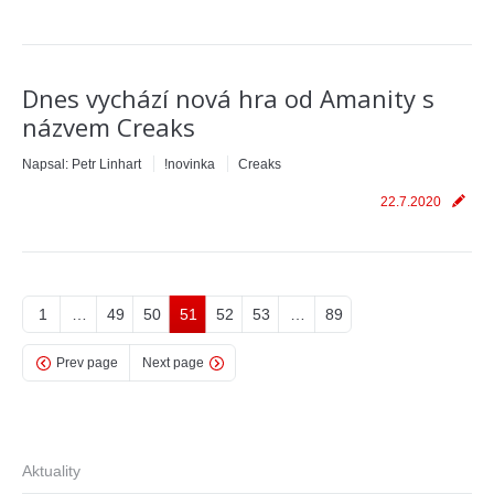
Dnes vychází nová hra od Amanity s
názvem Creaks
Napsal:
Petr Linhart
!novinka
Creaks
22.7.2020
1
…
49
50
51
52
53
…
89
Prev page
Next page
Aktuality