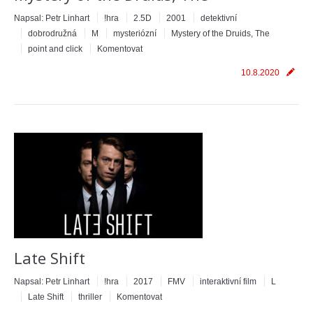
Napsal:
Petr Linhart
!hra
2.5D
2001
detektivní
dobrodružná
M
mysteriózní
Mystery of the Druids, The
point and click
Komentovat
10.8.2020
Late Shift
Napsal:
Petr Linhart
!hra
2017
FMV
interaktivní film
L
Late Shift
thriller
Komentovat