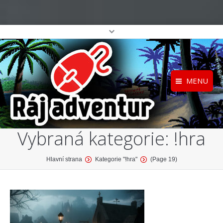
MENU
Registrace
Home
Vybraná kategorie:
!hra
Přihlášení
O projektu
Profil
Katalog her
You are here:
Hlavní strana
Kategorie "!hra"
(Page 19)
top