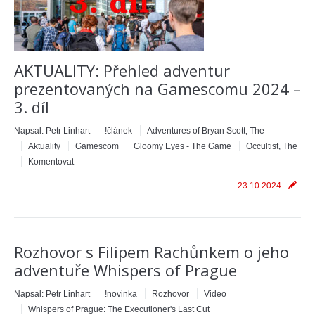
AKTUALITY: Přehled adventur
prezentovaných na Gamescomu 2024 –
3. díl
Napsal:
Petr Linhart
!článek
Adventures of Bryan Scott, The
Aktuality
Gamescom
Gloomy Eyes - The Game
Occultist, The
Komentovat
23.10.2024
Rozhovor s Filipem Rachůnkem o jeho
adventuře Whispers of Prague
Napsal:
Petr Linhart
!novinka
Rozhovor
Video
Whispers of Prague: The Executioner's Last Cut