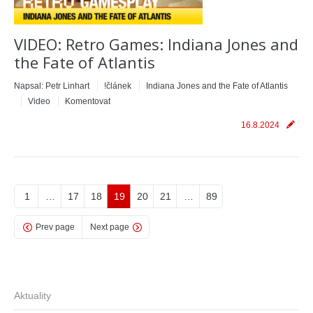
VIDEO: Retro Games: Indiana Jones and
the Fate of Atlantis
Napsal:
Petr Linhart
!článek
Indiana Jones and the Fate of Atlantis
Video
Komentovat
16.8.2024
1
…
17
18
19
20
21
…
89
Prev page
Next page
Aktuality