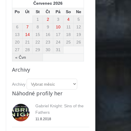
Červenec 2026
Po
Út
St
Čt
Pá
So
Ne
1
2
3
4
5
6
7
8
9
10
11
12
13
14
15
16
17
18
19
20
21
22
23
24
25
26
27
28
29
30
31
« Čvn
Archivy
Archivy
Náhodné profily her
Gabriel Knight: Sins of the
Fathers
11.8.2018