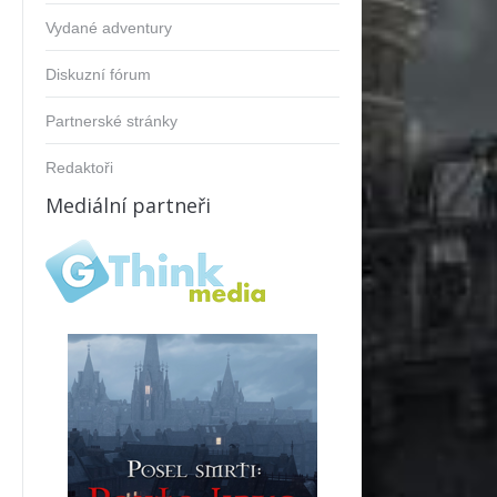
Vydané adventury
Diskuzní fórum
Partnerské stránky
Redaktoři
Mediální partneři