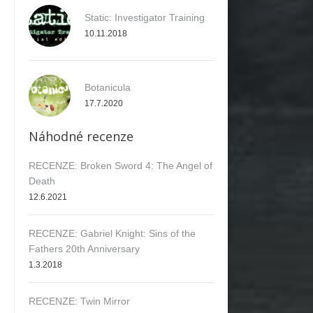
Static: Investigator Training
10.11.2018
Botanicula
17.7.2020
Náhodné recenze
RECENZE: Broken Sword 4: The Angel of
Death
12.6.2021
RECENZE: Gabriel Knight: Sins of the
Fathers 20th Anniversary
1.3.2018
RECENZE: Twin Mirror