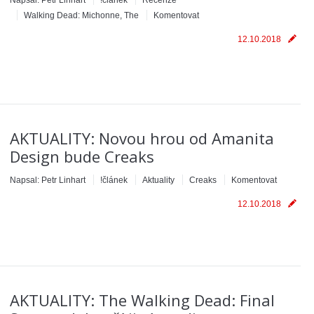
Napsal:
Petr Linhart
!článek
Recenze
Walking Dead: Michonne, The
Komentovat
12.10.2018
AKTUALITY: Novou hrou od Amanita
Design bude Creaks
Napsal:
Petr Linhart
!článek
Aktuality
Creaks
Komentovat
12.10.2018
AKTUALITY: The Walking Dead: Final