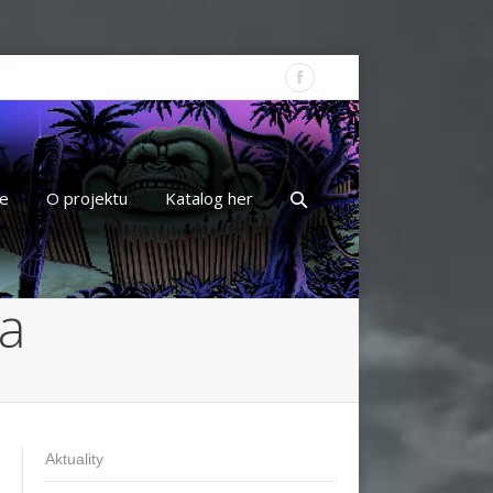
e
O projektu
Katalog her
ra
Aktuality