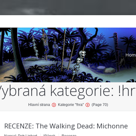
Hom
Vybraná kategorie:
!h
Hlavní strana
Kategorie "!hra"
(Page 70)
RECENZE: The Walking Dead: Michonne